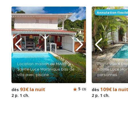
Annulation flexib
Location maison de MARY
Petite villa 4 Eto
Sainte-Luce Martinique bas de
Sainte Luce Mart
villa avec piscine
personnes
93€ la nuit
5
109€ la nui
dès
(3)
dès
2 p. 1 ch.
2 p. 1 ch.