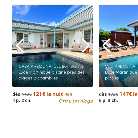
CASA KREOLINA location Sainte
Villa KREOLINA 
Luce Martinique piscine près des
Luce Martinique
plages 2 chambres
plages
121€ la nuit
147€ la
dès
143€
dès
173€
-15%
4 p. 2 ch.
6 p. 3 ch.
Offre privilège