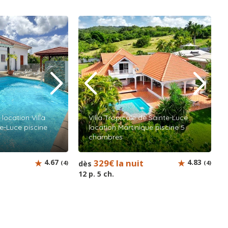
ocation Villa
Villa Tropicale de Sainte-Luce
e-Luce piscine
location Martinique piscine 5
chambres
t
4.67
329€ la nuit
4.83
(4)
dès
(4)
12 p. 5 ch.