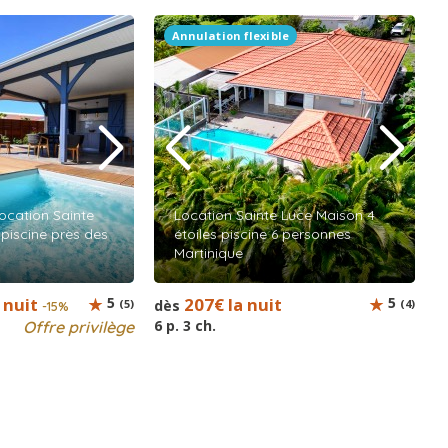
Annulation flexible
location Sainte
Location Sainte Luce Maison 4
 piscine près des
étoiles piscine 6 personnes
Martinique
 nuit
5
207€ la nuit
5
(5)
dès
(4)
-15%
6 p. 3 ch.
Offre privilège