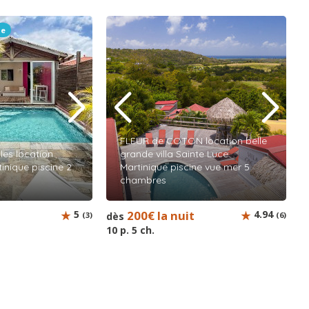
le
FLEUR de COTON location belle
iles location
grande villa Sainte Luce
inique piscine 2
Martinique piscine vue mer 5
chambres
t
5
200€ la nuit
4.94
(3)
dès
(6)
10 p. 5 ch.