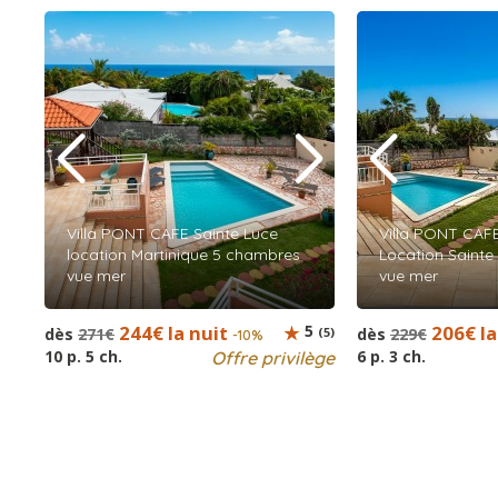
Villa PONT CAFE Sainte Luce
Villa PONT CAF
location Martinique 5 chambres
Location Sainte
vue mer
vue mer
244€ la nuit
5
206€ la
dès
271€
(5)
dès
229€
-10%
10 p. 5 ch.
6 p. 3 ch.
Offre privilège