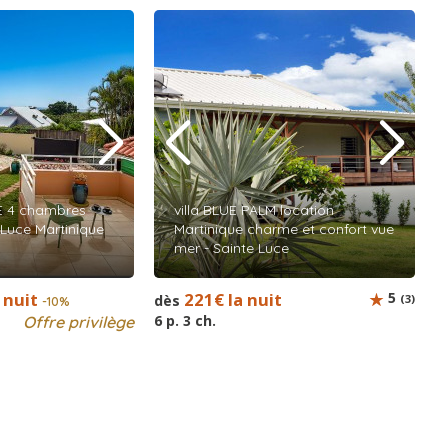
E 4 chambres
villa BLUE PALM location
 Luce Martinique
Martinique charme et confort vue
mer - Sainte Luce
 nuit
221€ la nuit
5
dès
(3)
-10%
6 p. 3 ch.
Offre privilège