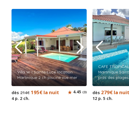
CAFE TROPICAL l
Villa W-I Sainte-Luce location
Martinique Saint
Martinique 2 ch piscine vue mer
près des plages
195€ la nuit
4.45
279€ la nui
dès
214€
(3)
dès
4 p. 2 ch.
12 p. 5 ch.