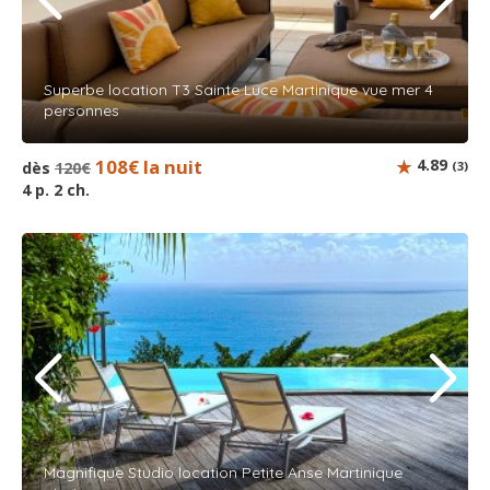
Superbe location T3 Sainte Luce Martinique vue mer 4
personnes
108€ la nuit
4.89
dès
120€
(3)
4 p. 2 ch.
Magnifique Studio location Petite Anse Martinique