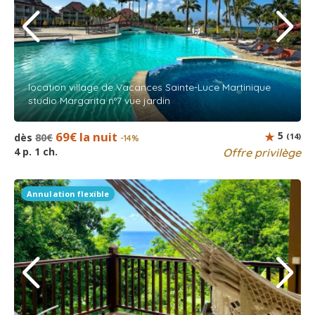
location village de Vacances Sainte-Luce Martinique
studio Margarita n°7 vue jardin
69€ la nuit
5
dès
80€
(14)
-14%
4 p. 1 ch.
Offre privilège
Annulation flexible