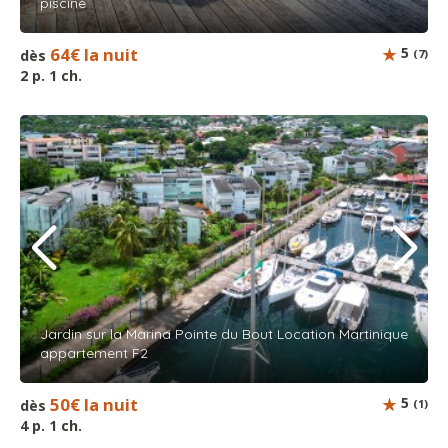
piscine
64€ la nuit
5
dès
(7)
2 p. 1 ch.
Jardin sur la Marina Pointe du Bout Location Martinique
appartement F2
50€ la nuit
5
dès
(1)
4 p. 1 ch.