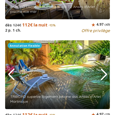
BABORD Location Martinique Joli T2 Anses d'Arlet
piscine vue mer
112€ la nuit
4.97
dès
124€
(47)
-10%
2 p. 1 ch.
Offre privilège
Annulation flexible
TRIBORD superbe logement piscine aux Anses d'Arlet
Martinique
112€ la nuit
4.97
dès
124€
(27)