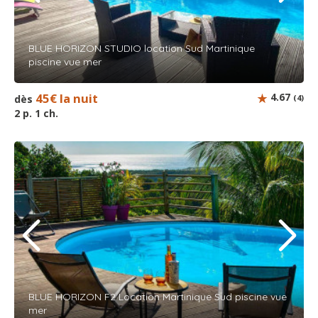
BLUE HORIZON STUDIO location Sud Martinique
piscine vue mer
45€ la nuit
4.67
dès
(4)
2 p. 1 ch.
BLUE HORIZON F2 Location Martinique Sud piscine vue
mer