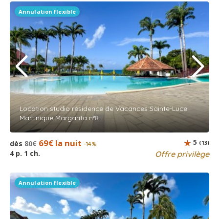
Annulation flexible
Location studio résidence de Vacances Sainte-Luce
Martinique Margarita n°8
69€ la nuit
5
dès
80€
(13)
-14%
4 p. 1 ch.
Offre privilège
Annulation flexible