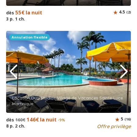
55€ la nuit
4.5
dès
(2)
3 p. 1 ch.
Annulation flexible
Location Duo Studios Village de Vacances Sainte-Luce
Martinique
146€ la nuit
5
dès
160€
(16)
-9%
8 p. 2 ch.
Offre privilège