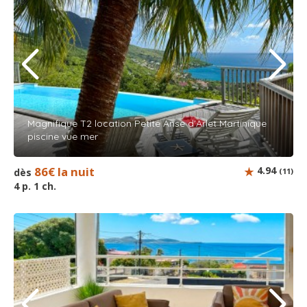
Magnifique T2 location Petite Anse d'Arlet Martinique
piscine vue mer
86€ la nuit
4.94
dès
(11)
4 p. 1 ch.