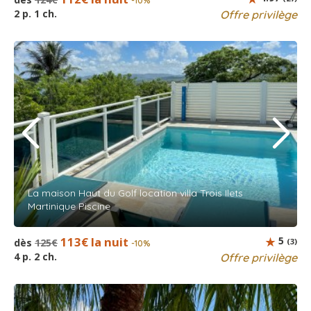
-10%
2 p. 1 ch.
Offre privilège
La maison Haut du Golf location villa Trois Ilets
Martinique Piscine
113€ la nuit
5
dès
125€
(3)
-10%
4 p. 2 ch.
Offre privilège