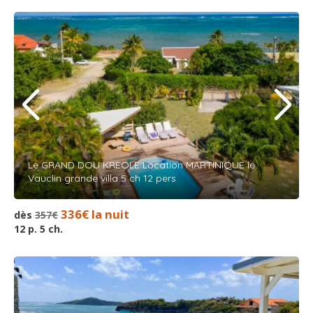
Le GRAND DOU KREOLE Location MARTINIQUE le
Vauclin grande villa 5 ch 12 pers
336€ la nuit
dès
357€
12 p. 5 ch.