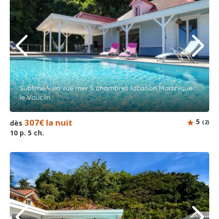
Sublime Villa vue mer 5 chambres location Martinique
le Vauclin
307€ la nuit
5
dès
(2)
10 p. 5 ch.