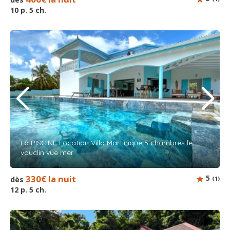
10 p. 5 ch.
La PISCINE Location Villa Martinique 5 chambres le
vauclin vue mer
330€ la nuit
5
dès
(1)
12 p. 5 ch.