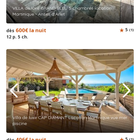
VILLA de luxe GRAND BLEU 5 chambres location
Martinique - Anses d'Arlet
600€ la nuit
5
dès
(1)
12 p. 5 ch.
Villa de luxe CAP DIAMANT Location Martinique vue mer
piscine
406€ la nuit
5
dès
(1)