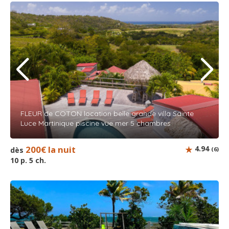
FLEUR de COTON location belle grande villa Sainte
Luce Martinique piscine vue mer 5 chambres
200€ la nuit
4.94
dès
(6)
10 p. 5 ch.