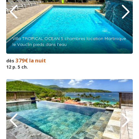
Villa TROPICAL OCEAN 5 chambres location Martinique
le Vauclin pieds dans l'eau
379€ la nuit
dès
12 p. 5 ch.