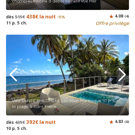
chambres Piscine à débordement vue Mer
438€ la nuit
4.08
dès
515€
(4)
-15%
11 p. 5 ch.
Offre privilège
Villa SAINTE PHILOMENE Location Martinique 10 P. sur
la plage à Saint-Pierre
392€ la nuit
4.83
dès
435€
(6)
10 p. 5 ch.