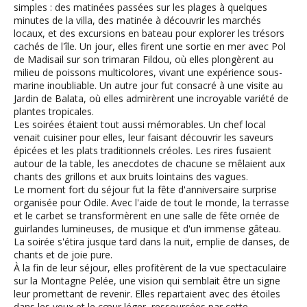
simples : des matinées passées sur les plages à quelques
minutes de la villa, des matinée à découvrir les marchés
locaux, et des excursions en bateau pour explorer les trésors
cachés de l'île. Un jour, elles firent une sortie en mer avec Pol
de Madisail sur son trimaran Fildou, où elles plongèrent au
milieu de poissons multicolores, vivant une expérience sous-
marine inoubliable. Un autre jour fut consacré à une visite au
Jardin de Balata, où elles admirèrent une incroyable variété de
plantes tropicales.
Les soirées étaient tout aussi mémorables. Un chef local
venait cuisiner pour elles, leur faisant découvrir les saveurs
épicées et les plats traditionnels créoles. Les rires fusaient
autour de la table, les anecdotes de chacune se mêlaient aux
chants des grillons et aux bruits lointains des vagues.
Le moment fort du séjour fut la fête d'anniversaire surprise
organisée pour Odile. Avec l'aide de tout le monde, la terrasse
et le carbet se transformèrent en une salle de fête ornée de
guirlandes lumineuses, de musique et d'un immense gâteau.
La soirée s'étira jusque tard dans la nuit, emplie de danses, de
chants et de joie pure.
À la fin de leur séjour, elles profitèrent de la vue spectaculaire
sur la Montagne Pelée, une vision qui semblait être un signe
leur promettant de revenir. Elles repartaient avec des étoiles
dans les yeux et le cœur léger, ressourcées par cette