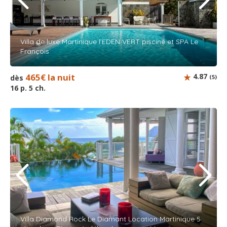
Villa de luxe Martinique l’EDEN VERT piscine et SPA Le
François
465€ la nuit
4.87
dès
(5)
16 p. 5 ch.
Villa Diamond Rock Le Diamant Location Martinique 5