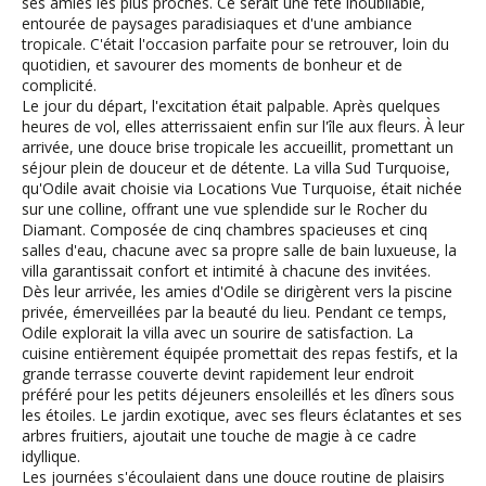
ses amies les plus proches. Ce serait une fête inoubliable,
entourée de paysages paradisiaques et d'une ambiance
tropicale. C'était l'occasion parfaite pour se retrouver, loin du
quotidien, et savourer des moments de bonheur et de
complicité.
Le jour du départ, l'excitation était palpable. Après quelques
heures de vol, elles atterrissaient enfin sur l'île aux fleurs. À leur
arrivée, une douce brise tropicale les accueillit, promettant un
séjour plein de douceur et de détente. La villa Sud Turquoise,
qu'Odile avait choisie via Locations Vue Turquoise, était nichée
sur une colline, offrant une vue splendide sur le Rocher du
Diamant. Composée de cinq chambres spacieuses et cinq
salles d'eau, chacune avec sa propre salle de bain luxueuse, la
villa garantissait confort et intimité à chacune des invitées.
Dès leur arrivée, les amies d'Odile se dirigèrent vers la piscine
privée, émerveillées par la beauté du lieu. Pendant ce temps,
Odile explorait la villa avec un sourire de satisfaction. La
cuisine entièrement équipée promettait des repas festifs, et la
grande terrasse couverte devint rapidement leur endroit
préféré pour les petits déjeuners ensoleillés et les dîners sous
les étoiles. Le jardin exotique, avec ses fleurs éclatantes et ses
arbres fruitiers, ajoutait une touche de magie à ce cadre
idyllique.
Les journées s'écoulaient dans une douce routine de plaisirs