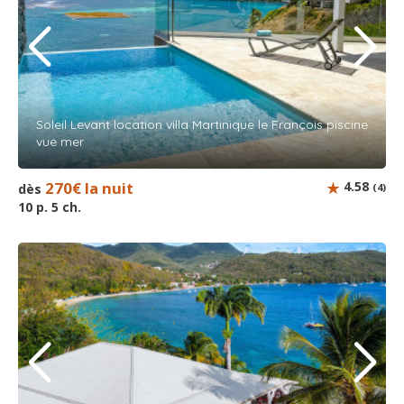
Soleil Levant location villa Martinique le François piscine
vue mer
270€ la nuit
4.58
dès
(4)
10 p. 5 ch.