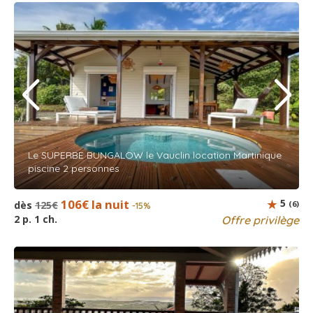
Le SUPERBE BUNGALOW le Vauclin location Martinique
piscine 2 personnes
106€ la nuit
5
dès
125€
(6)
-15%
2 p. 1 ch.
Offre privilège