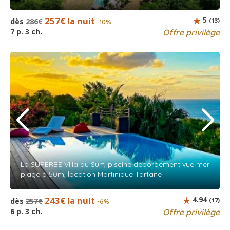
257€ la nuit
5
dès
286€
(13)
-10%
7 p. 3 ch.
Offre privilège
La SUPERBE Villa du Surf, piscine débordement vue mer
plage à 50m, location Martinique Tartane
243€ la nuit
4.94
dès
257€
(17)
-6%
6 p. 3 ch.
Offre privilège