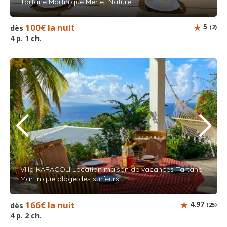
Tartane Martinique Mer et Nature
100€ la nuit
5
dès
(2)
4 p. 1 ch.
Villa KARACOLI Location maison de vacances Tartane
Martinique plage des surfeurs
166€ la nuit
4.97
dès
(25)
4 p. 2 ch.