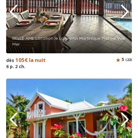
BELLE AME Location le Lamentin Martinique Piscine Vue
Mer
105€ la nuit
5
dès
(22)
6 p. 2 ch.