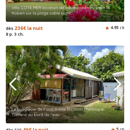
Villa COTE MER location de vacances Martinique le
Robert sur la plage sable blanc
236€ la nuit
4.95
dès
(7)
8 p. 3 ch.
Le bungalow de Fond Basile location Martinique
Tartane au bord de l’eau
46€ la nuit
5
dès
50€
(3)