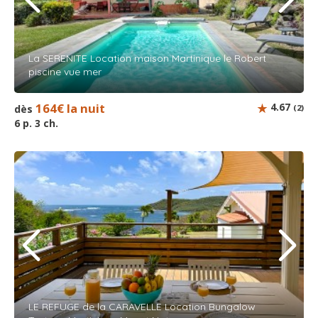
La SERENITE Location maison Martinique le Robert
piscine vue mer
164€ la nuit
4.67
dès
(2)
6 p. 3 ch.
LE REFUGE de la CARAVELLE Location Bungalow