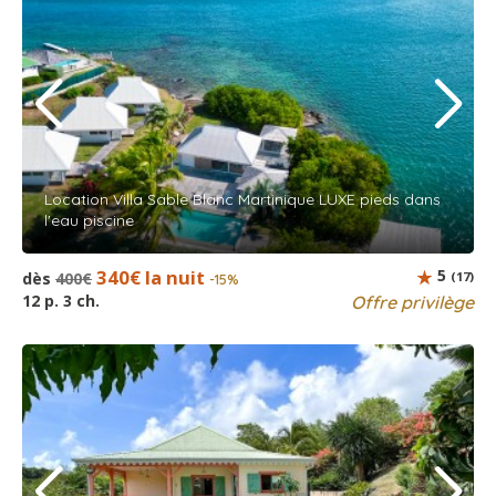
Location Villa Sable Blanc Martinique LUXE pieds dans
l'eau piscine
340€ la nuit
5
dès
400€
(17)
-15%
12 p. 3 ch.
Offre privilège