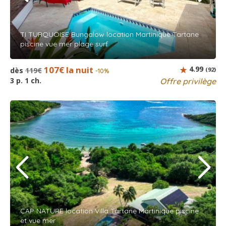
TI TURQUOISE Bungalow location Martinique Tartane
piscine vue mer plage surf
107€ la nuit
4.99
dès
119€
(92)
-10%
3 p. 1 ch.
Offre privilège
CAP NATURE location Villa Tartane Martinique piscine
et vue mer