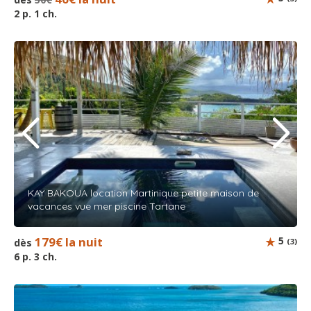
2 p. 1 ch.
KAY BAKOUA location Martinique petite maison de
vacances vue mer piscine Tartane
179€ la nuit
5
dès
(3)
6 p. 3 ch.