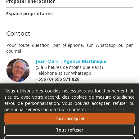
Proposer une location
Espace propriétaires
Contact
Pour toute question, par téléphone, sur Whatsapp ou par
courriel :
Jean-Marc | Agence Martinique
(5 à 6 heures de moins que Paris)
Téléphone et sur Whatsapp
+596 (0) 696 971 826
jm@locations-vue-turquoise.com
Nous utilisons des cookies nécessaires au fonctionnement du
site et, avec votre accord, des cookies de mesure d’audience
Marion | France métropolitaine
et/ou de personnalisation. Vous pouvez accepter, refuser ou
(Lundi - Mardi - Jeudi - Vendredi)
personnaliser vos choix à tout moment.
Politique cookies
Téléphone et sur Whatsapp
+33 (0) 611 289 121
Tout accepter
marion@locations-vue-turquoise.com
Tout refuser