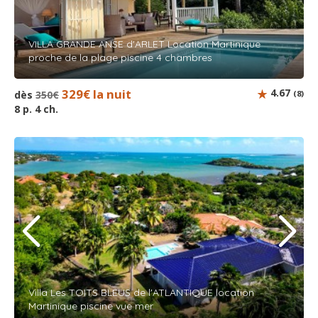
VILLA GRANDE ANSE d'ARLET Location Martinique
proche de la plage piscine 4 chambres
329€ la nuit
4.67
dès
350€
(8)
8 p. 4 ch.
Villa Les TOITS BLEUS de l'ATLANTIQUE location
Martinique piscine vue mer