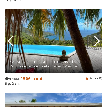
MAGNIFIQUE bas de villa PETITE ANSE d'Arlet location
Martinique piscine à débordement Vue Mer
150€ la nuit
4.97
dès
164€
(13)
6 p. 2 ch.