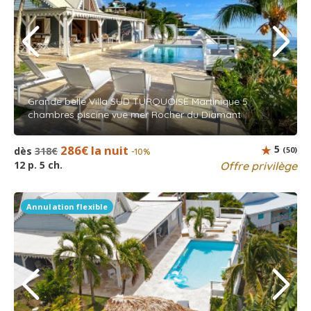
Grande belle Villa SUD TURQUOISE Martinique 5
chambres piscine vue mer Rocher du Diamant
286€ la nuit
5
dès
318€
(50)
-10%
12 p. 5 ch.
Offre privilège
Annulation flexible