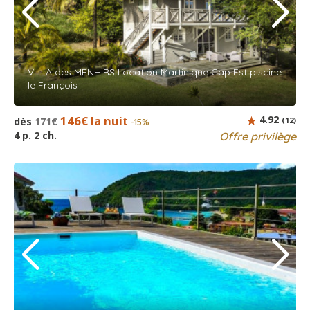
VILLA des MENHIRS Location Martinique Cap Est piscine
le François
146€ la nuit
4.92
dès
171€
(12)
-15%
4 p. 2 ch.
Offre privilège