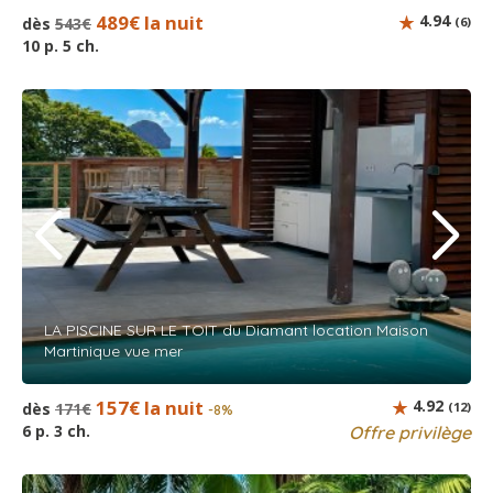
489€ la nuit
4.94
dès
543€
(6)
10 p. 5 ch.
LA PISCINE SUR LE TOIT du Diamant location Maison
Martinique vue mer
157€ la nuit
4.92
dès
171€
(12)
-8%
6 p. 3 ch.
Offre privilège