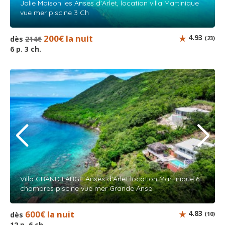
Jolie Maison les Anses d'Arlet, location villa Martinique
vue mer piscine 3 Ch
200€ la nuit
4.93
dès
214€
(23)
6 p. 3 ch.
Villa GRAND LARGE Anses d'Arlet location Martinique 6
chambres piscine vue mer Grande Anse
600€ la nuit
4.83
dès
(10)
12 p. 6 ch.