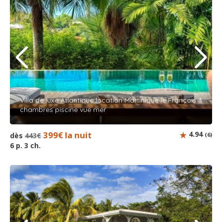
Villa de luxe Atlantique location Martinique le François 3
chambres piscine vue mer
399€ la nuit
4.94
dès
443€
(6)
6 p. 3 ch.