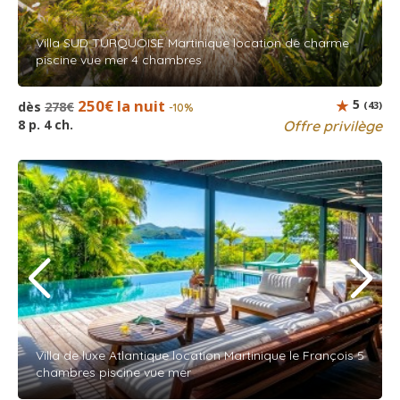
Villa SUD TURQUOISE Martinique location de charme
piscine vue mer 4 chambres
250€ la nuit
5
dès
278€
(43)
-10%
8 p. 4 ch.
Offre privilège
Villa de luxe Atlantique location Martinique le François 5
chambres piscine vue mer