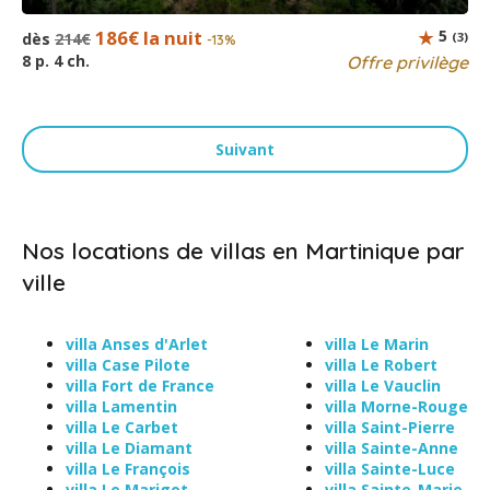
186€ la nuit
5
dès
214€
(3)
-13%
8 p. 4 ch.
Offre privilège
Suivant
Nos locations de villas en Martinique par
ville
villa Anses d'Arlet
villa Le Marin
villa Case Pilote
villa Le Robert
villa Fort de France
villa Le Vauclin
villa Lamentin
villa Morne-Rouge
villa Le Carbet
villa Saint-Pierre
villa Le Diamant
villa Sainte-Anne
villa Le François
villa Sainte-Luce
villa Le Marigot
villa Sainte-Marie