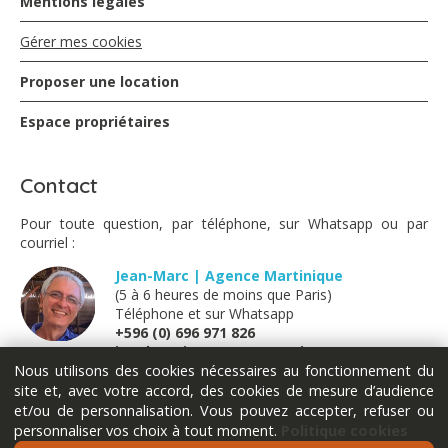
Mentions légales
Gérer mes cookies
Proposer une location
Espace propriétaires
Contact
Pour toute question, par téléphone, sur Whatsapp ou par
courriel :
Jean-Marc | Agence Martinique
(5 à 6 heures de moins que Paris)
Téléphone et sur Whatsapp
+596 (0) 696 971 826
jm@locations-vue-turquoise.com
Nous utilisons des cookies nécessaires au fonctionnement du
site et, avec votre accord, des cookies de mesure d’audience
Marion | France métropolitaine
et/ou de personnalisation. Vous pouvez accepter, refuser ou
(Lundi - Mardi - Jeudi - Vendredi)
personnaliser vos choix à tout moment.
Politique cookies
Téléphone et sur Whatsapp