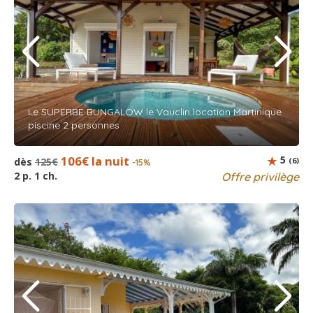
Le SUPERBE BUNGALOW le Vauclin location Martinique
piscine 2 personnes
106€ la nuit
5
dès
125€
(6)
-15%
2 p. 1 ch.
Offre privilège