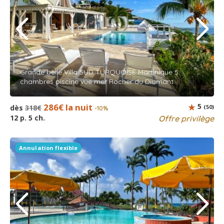
Grande belle Villa SUD TURQUOISE Martinique 5
chambres piscine vue mer Rocher du Diamant
286€ la nuit
5
dès
318€
(50)
-10%
12 p. 5 ch.
Offre privilège
Annulation flexible