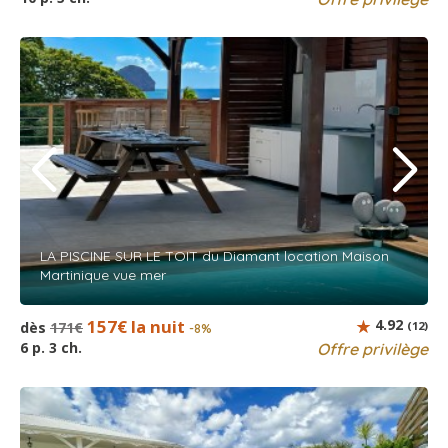
LA PISCINE SUR LE TOIT du Diamant location Maison
Martinique vue mer
157€ la nuit
4.92
dès
171€
(12)
-8%
6 p. 3 ch.
Offre privilège