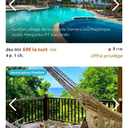
location village de Vacances Sainte-Luce Martinique
studio Margarita n°7 vue jardin
69€ la nuit
5
dès
80€
(14)
-14%
4 p. 1 ch.
Offre privilège
Annulation flexible