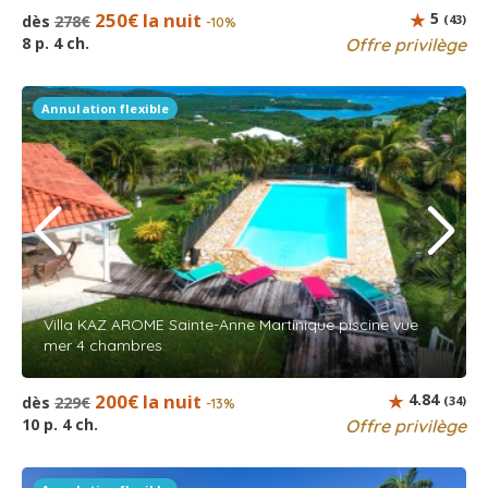
250€ la nuit
5
dès
278€
(43)
-10%
8 p. 4 ch.
Offre privilège
Annulation flexible
Villa KAZ AROME Sainte-Anne Martinique piscine vue
mer 4 chambres
200€ la nuit
4.84
dès
229€
(34)
-13%
10 p. 4 ch.
Offre privilège