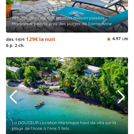
REFUGE des OISEAUX location maison paisible
Martinique piscine près des plages de Sainte-Anne
129€ la nuit
4.97
dès
143€
(29)
6 p. 2 ch.
La DOUCEUR Location Martinique haut de villa sur la
plage de l'Anse à l'Ane 3 Ilets