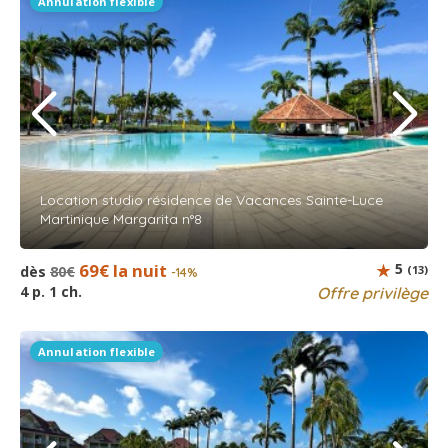
Annulation flexible
Location studio résidence de Vacances Sainte-Luce
Martinique Margarita n°8
69€ la nuit
5
dès
80€
(13)
-14%
4 p. 1 ch.
Offre privilège
Annulation flexible