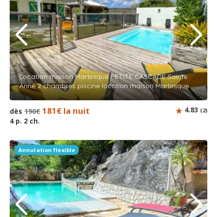
Location maison Martinique PETITE CASCADE Sainte
Anne 2 chambres piscine location maison Martinique
181€ la nuit
4.83
dès
190€
(2)
4 p. 2 ch.
Annulation flexible