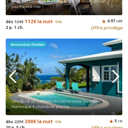
BABORD Location Martinique Joli T2 Anses d'Arlet
piscine vue mer
112€ la nuit
4.97
dès
124€
(47)
-10%
2 p. 1 ch.
Offre privilège
Annulation flexible
Villa BLUE of CARIBBEAN Sainte-Anne location
Martinique 4 chambres piscine
200€ la nuit
5
dès
229€
(1)
-13%
10 p. 5 ch.
Offre privilège