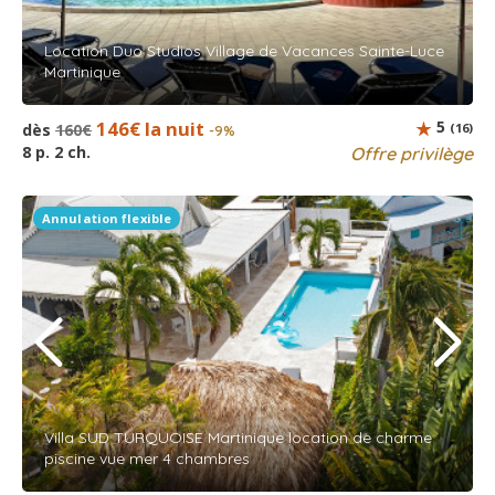
Location Duo Studios Village de Vacances Sainte-Luce
Martinique
146€ la nuit
5
dès
160€
(16)
-9%
8 p. 2 ch.
Offre privilège
Annulation flexible
Villa SUD TURQUOISE Martinique location de charme
piscine vue mer 4 chambres