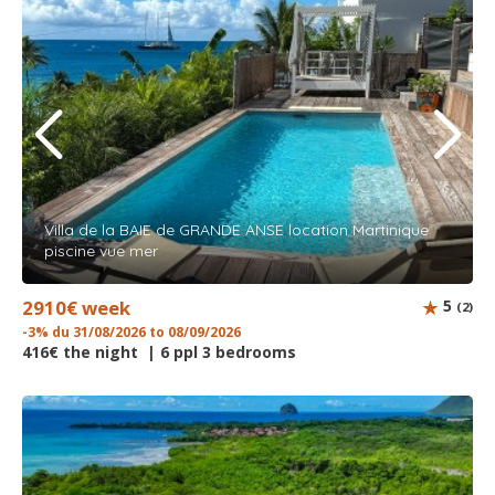
Villa de la BAIE de GRANDE ANSE location Martinique
piscine vue mer
2910€ week
5
(2)
-3% du 31/08/2026 to 08/09/2026
416€ the night | 6 ppl 3 bedrooms