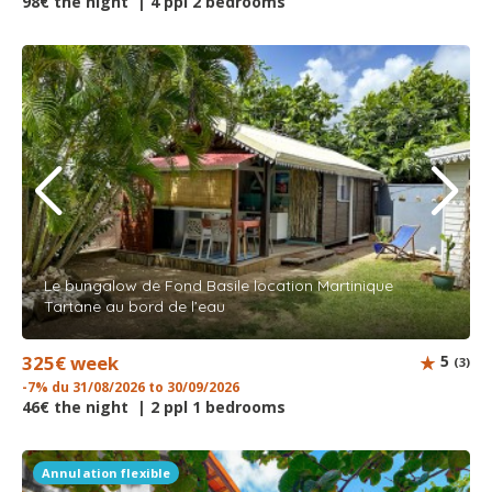
98€ the night | 4 ppl 2 bedrooms
Le bungalow de Fond Basile location Martinique
Tartane au bord de l’eau
325€ week
5
(3)
-7% du 31/08/2026 to 30/09/2026
46€ the night | 2 ppl 1 bedrooms
Annulation flexible