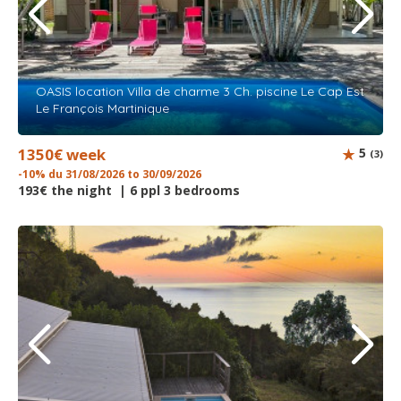
OASIS location Villa de charme 3 Ch. piscine Le Cap Est
Le François Martinique
1350€ week
5
(3)
-10% du 31/08/2026 to 30/09/2026
193€ the night | 6 ppl 3 bedrooms