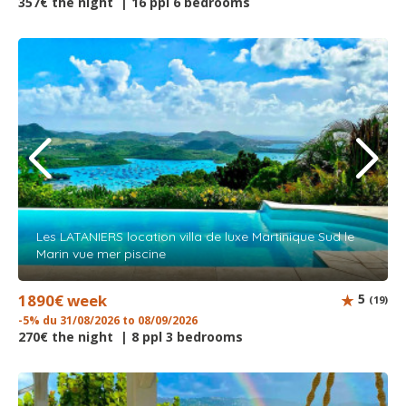
357€ the night | 16 ppl 6 bedrooms
Les LATANIERS location villa de luxe Martinique Sud le
Marin vue mer piscine
1890€ week
5
(19)
-5% du 31/08/2026 to 08/09/2026
270€ the night | 8 ppl 3 bedrooms