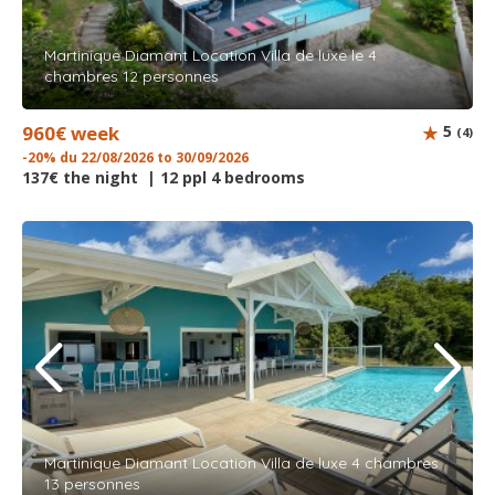
Martinique Diamant Location Villa de luxe le 4
chambres 12 personnes
960€ week
5
(4)
-20% du 22/08/2026 to 30/09/2026
137€ the night | 12 ppl 4 bedrooms
Martinique Diamant Location Villa de luxe 4 chambres
13 personnes