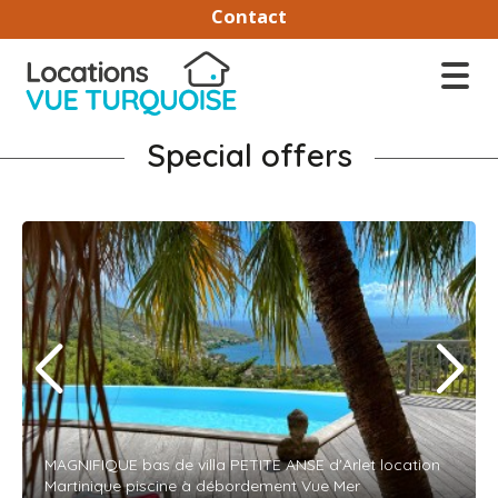
Contact
Special offers
MAGNIFIQUE bas de villa PETITE ANSE d'Arlet location
Martinique piscine à débordement Vue Mer