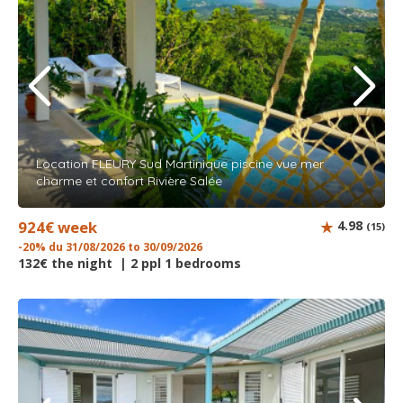
Location FLEURY Sud Martinique piscine vue mer
charme et confort Rivière Salée
924€ week
4.98
(15)
-20% du 31/08/2026 to 30/09/2026
132€ the night | 2 ppl 1 bedrooms