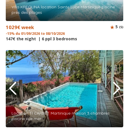
Villa KREOLINA location Sainte Luce Martinique piscine
près des plages
1029€ week
5
(5)
-15% du 01/09/2026 to 08/10/2026
147€ the night | 6 ppl 3 bedrooms
Location TI CARBET Martinique maison 3 chambres
piscine vue mer