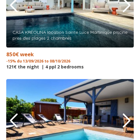
CASA KREOLINA location Sainte Luce Martinique piscine
près des plages 2 chambres
850€ week
-15% du 13/09/2026 to 08/10/2026
121€ the night | 4 ppl 2 bedrooms