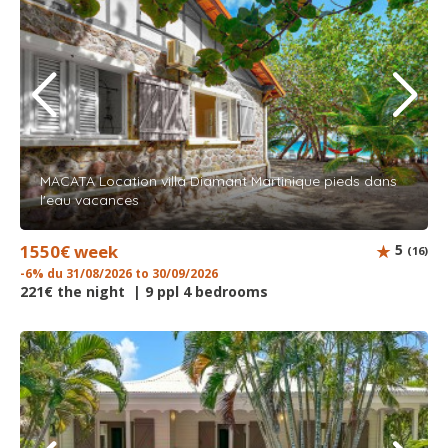
MACATA Location villa Diamant Martinique pieds dans
l'eau vacances
1550€ week
5
(16)
-6% du 31/08/2026 to 30/09/2026
221€ the night | 9 ppl 4 bedrooms