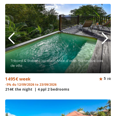
Tribord & Babord location Anse d'arlet Martinique bas
de villa
1495€ week
5
(6)
-5% du 12/09/2026 to 23/09/2026
214€ the night | 4 ppl 2 bedrooms