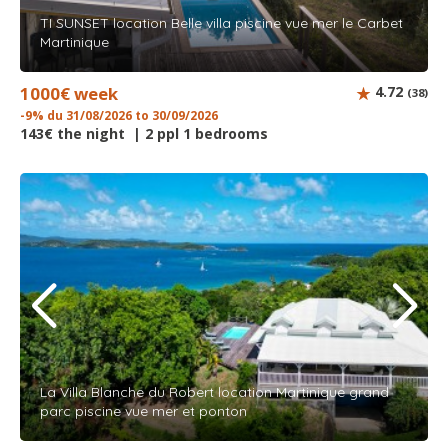
TI SUNSET location Belle villa piscine vue mer le Carbet
Martinique
1000€ week
4.72
(38)
-9% du 31/08/2026 to 30/09/2026
143€ the night | 2 ppl 1 bedrooms
La Villa Blanche du Robert location Martinique grand
parc piscine vue mer et ponton