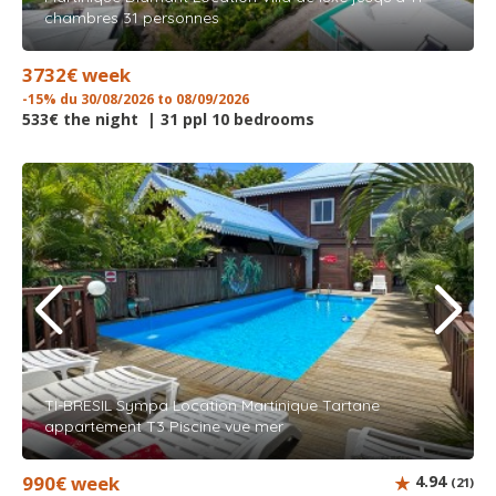
chambres 31 personnes
3732€ week
-15% du 30/08/2026 to 08/09/2026
533€ the night | 31 ppl 10 bedrooms
TI-BRESIL Sympa Location Martinique Tartane
appartement T3 Piscine vue mer
990€ week
4.94
(21)