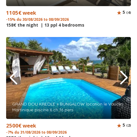
1105€ week
5
(4)
-15% du 30/08/2026 to 08/09/2026
158€ the night | 13 ppl 4 bedrooms
GRAND DOU KREOLE + BUNGALOW location le Vauclin
Martinique piscine 6 ch 16 pers
2500€ week
5
(2)
-7% du 31/08/2026 to 08/09/2026