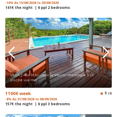
-10% du 15/08/2026 to 30/08/2026
141€ the night | 6 ppl 2 bedrooms
VILLA CASA M location le Vauclin Martinique 3 ch
piscine vue mer
1100€ week
5
(2)
-8% du 31/08/2026 to 08/09/2026
157€ the night | 6 ppl 3 bedrooms