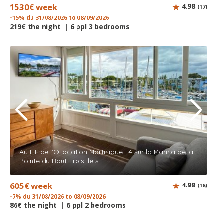
1530€ week
4.98
(17)
-15% du 31/08/2026 to 08/09/2026
219€ the night | 6 ppl 3 bedrooms
Au FIL de l'O location Martinique F4 sur la Marina de la
Pointe du Bout Trois Ilets
605€ week
4.98
(16)
-7% du 31/08/2026 to 08/09/2026
86€ the night | 6 ppl 2 bedrooms