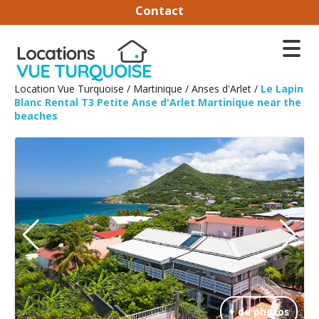
Contact
Location Vue Turquoise
/
Martinique
/
Anses d'Arlet
/
Le Lapin
Blanc Rental T3 Petite Anse d'Arlet Martinique near the
beaches
+ de photos