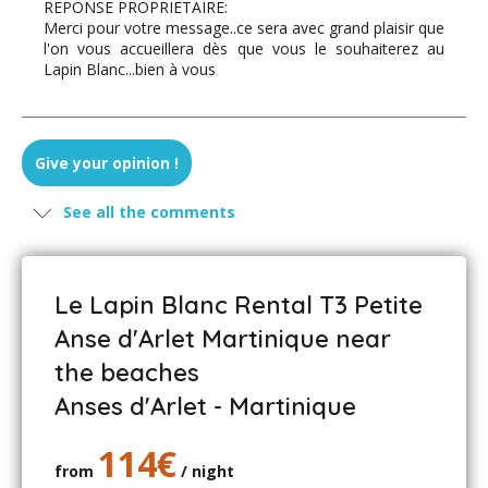
REPONSE PROPRIETAIRE:
Merci pour votre message..ce sera avec grand plaisir que
l'on vous accueillera dès que vous le souhaiterez au
Lapin Blanc...bien à vous
Guillaume - May 2023
Give your opinion !
Nous avons passé 2 semaines dans ce cadre fabuleux,
See all the comments
accueil chaleureux, super accras de Christian!!
Le logement est très bien ,mention spécial pour cette
immense terrasse avec super vue !! très bien situé.
Merci beaucoup Guillaume et au plaisir de se revoir
Le Lapin Blanc Rental T3 Petite
Anse d'Arlet Martinique near
the beaches
Isabelle MAROC - April 2023
Anses d'Arlet - Martinique
Extra logement spacieux avec belle terrasse et accueil
du propriétaire très sympa
114€
Merci beaucoup à bientôt
from
/ night