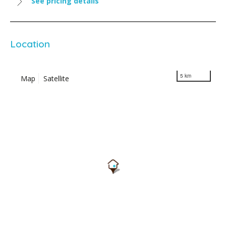
See pricing details
Location
5 km
Map
Satellite