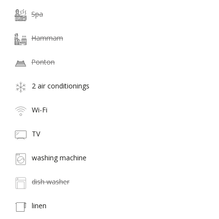
Spa
Hammam
Ponton
2 air conditionings
Wi-Fi
TV
washing machine
dish washer
linen