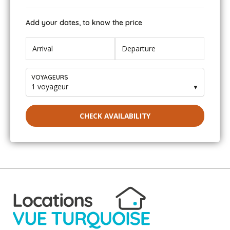
Add your dates, to know the price
Maroc - April 2023
Très agréable logement spacieux bien orienté Et un
super accueil
Merci pour votre message.
VOYAGEURS
Au plaisir de vous revoir dans notre belle île
1 voyageur
▼
CHECK AVAILABILITY
Stephane PEREZ - November 2022
Trés belle location, super acceuil, rien a redire. je
conseille cette location
Fabienne&christophe - April 2022
Nous venons de passer une semaine très agréable chez