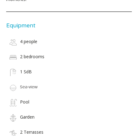
Equipment
4 people
2 bedrooms
1 SdB
Sea view
Pool
Garden
2 Terrasses