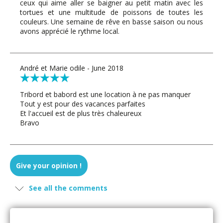
ceux qui aime aller se baigner au petit matin avec les
tortues et une multitude de poissons de toutes les
couleurs. Une semaine de rêve en basse saison ou nous
avons apprécié le rythme local.
André et Marie odile - June 2018
Tribord et babord est une location à ne pas manquer
Tout y est pour des vacances parfaites
Et l'accueil est de plus très chaleureux
Bravo
Guia (Portugal) - April 2018
Give your opinion !
Nous avons passé une excellente semaine dans notre
See all the comments
"case".
Rien n'a manqué:
le bon goût et la qualité des aménagements,