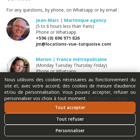
For any questions, by phone, on Whatsapp or by email :
Jean-Marc | Martinique agency
(5 to 6 hours less than Paris)
Phone or Whatsapp
+596 (0) 696 971 826
jm@locations-vue-turquoise.com
Marion | France métropolitaine
(Monday Tuesday Thursday Friday)
Phone or Whatsapp
+33 (0) 611 289 121
Nous utilisons des cookies nécessaires au fonctionnement du
marion@locations-vue-turquoise.com
site et, avec votre accord, des cookies de mesure d’audience
et/ou de personnalisation. Vous pouvez accepter, refuser ou
personnaliser vos choix à tout moment.
Politique cookies
Tout accepter
Tout refuser
Personnaliser