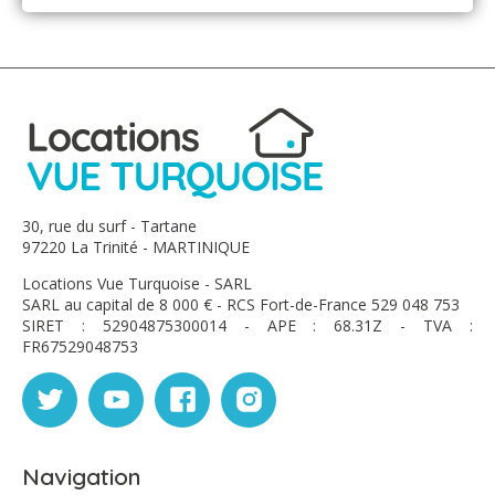
manque rien (parasol, équipement de plongée, ravanes,
même les sacs pour les courses !). La vaisselle, le linge
de maison tout est d'une grande qualité, la décoration
est charmante et en parfait accord avec le lieu. Tout y
est pour passer un séjour de rêve grâce en 1er lieu à la
gentillesse des propriétaires et l'emplacement est idéal
au vu du charme de ce bourg et des alentours.
Merci encore pour ce merveilleux séjour passé chez
vous.
30, rue du surf - Tartane
97220 La Trinité - MARTINIQUE
Locations Vue Turquoise - SARL
SARL au capital de 8 000 € - RCS Fort-de-France 529 048 753
SIRET : 52904875300014 - APE : 68.31Z - TVA :
FR67529048753
Navigation