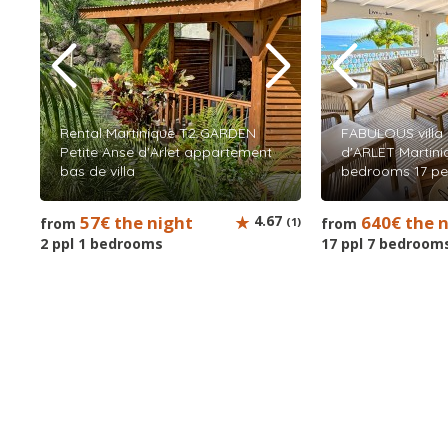
Rental Martinique T2 GARDEN
FABULOUS villa
Petite Anse d'Arlet appartement
d'ARLET Martiniq
bas de villa
bedrooms 17 pe
57€ the night
4.67
640€ the 
from
(1)
from
2 ppl 1 bedrooms
17 ppl 7 bedroom