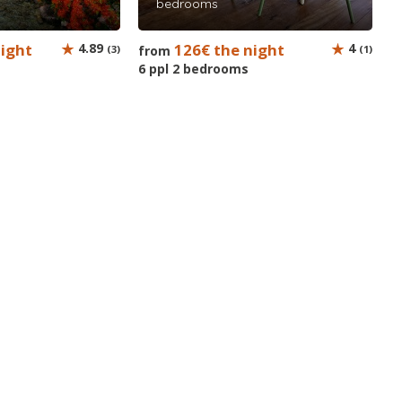
bedrooms
night
4.89
126€ the night
4
(3)
from
(1)
6 ppl 2 bedrooms