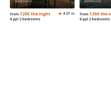
bedrooms
bedrooms
126€ the night
4.27
126€ the 
from
(5)
from
6 ppl 2 bedrooms
6 ppl 2 bedrooms