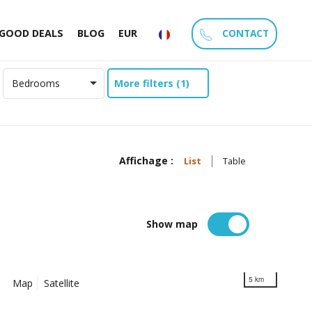
CONTACT
GOOD DEALS
BLOG
EUR
More filters (1)
Bedrooms
Affichage :
List
Table
Show map
5 km
Map
Satellite