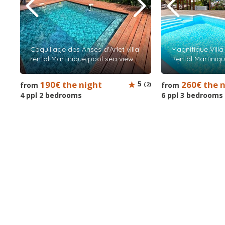
Coquillage des Anses d'Arlet villa
Magnifique Villa
rental Martinique pool sea view
Rental Martiniq
190€ the night
5
260€ the 
from
(2)
from
4 ppl 2 bedrooms
6 ppl 3 bedrooms