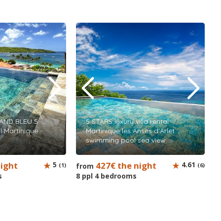
RAND BLEU 5
5 STARS luxury villa rental
 Martinique -
Martinique les Anses d'Arlet
swimming pool sea view
night
5
427€ the night
4.61
(1)
from
(6)
s
8 ppl 4 bedrooms