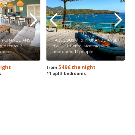
 in GRANDE ANSE
FABULOUS villa in GRANDE ANSE
ue rental 7
d'ARLET Rental Martinique 5
ople
bedrooms 11 people
night
549€ the night
from
s
11 ppl 5 bedrooms