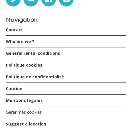
jessyka chomereau-lamotte - November 2022
Navigation
la maison est bien située et très agréable. nous y avons
passé un super séjour en famille!
Contact
Who are we ?
Vannier - September 2022
General rental conditions
Nous avons passé de très bonnes vacances dans la villa
Politique cookies
pinsonnelle. La maison est conforme à la description et
aux photos. Elle est propre et bien entretenu. L’escalier
Politique de confidentialité
pour la 3eme chambre est un peu raide, attention pour
des enfants. Elle est située dans une résidence fermée
Caution
par un portail donc c’est très calme. Nous n’avons pas
eu d’odeur de sargasses malgré plusieurs arrivage dans
Mentions légales
la baie, cependant cela rend impossible la baignade juste
en bas de la villa. Il y a un restaurant à quelques minutes
Gérer mes cookies
(a côté de l’hôtel) : villa du lagon, on peut y accéder par
le portail de l’hôtel. on y mange très bien et il possède
Suggest a location
une plage. Supermarché au François à 15 min en voiture.
La villa est bien située pour visiter l’île. Nous