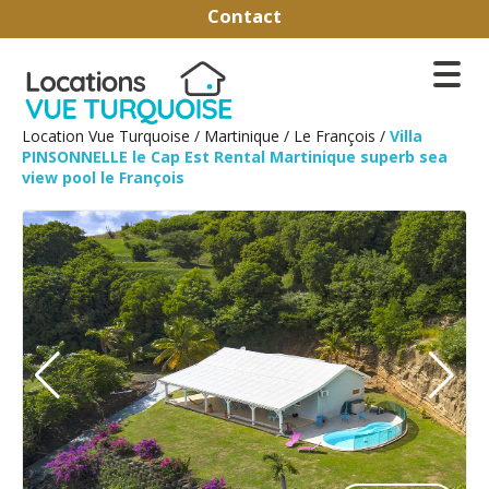
Contact
Location Vue Turquoise
/
Martinique
/
Le François
/
Villa
PINSONNELLE le Cap Est Rental Martinique superb sea
view pool le François