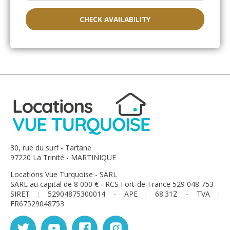
repos.
Pareil, la douche extérieure est en fin de vie.
CHECK AVAILABILITY
Herpin Cécilia - January 2024
Location conforme au descriptif
Accueil chaleureux et ponctuel
La maison est idéalement située avec tout le confort
Nous avons passé un agréable séjour
Je recommande cette location ????
30, rue du surf - Tartane
Franco - January 2023
97220 La Trinité - MARTINIQUE
Locations Vue Turquoise - SARL
merci, nous avons apprécié notre séjour et la Villa
SARL au capital de 8 000 € - RCS Fort-de-France 529 048 753
Pinsonnelle est vraiment magnifique.
SIRET : 52904875300014 - APE : 68.31Z - TVA :
Nous espérons revenir bientôt
FR67529048753