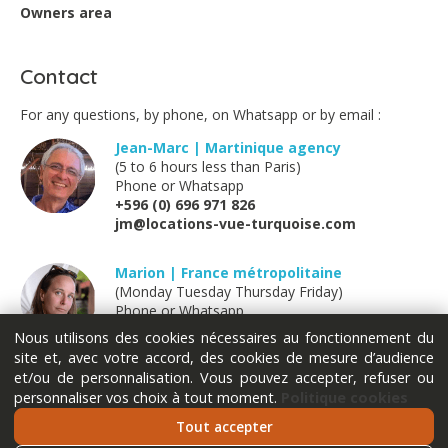
Owners area
recommandonsu cette villa.
Contact
FLEURY - April 2022
For any questions, by phone, on Whatsapp or by email :
Superbe villa, vue magnifique !
Jean-Marc | Martinique agency
Logement au top malgré des Salles de bain vieillissantes.
(5 to 6 hours less than Paris)
Par contre on ne peux pas dire qu’il y a la plage et la
Phone or Whatsapp
baignade à quelques pas, ni des commerces a 1000m,
+596 (0) 696 971 826
et le restaurant précisé dans l’annonce est enfaite un
jm@locations-vue-turquoise.com
restaurant dans un complexe hôtelier fermé par une
barrière.
Marion | France métropolitaine
(Monday Tuesday Thursday Friday)
Phone or Whatsapp
+33 (0) 611 289 121
Broyer - April 2019
Nous utilisons des cookies nécessaires au fonctionnement du
marion@locations-vue-turquoise.com
site et, avec votre accord, des cookies de mesure d’audience
et/ou de personnalisation. Vous pouvez accepter, refuser ou
Superbe séjour.
personnaliser vos choix à tout moment.
Politique cookies
Une villa très bien équipée,un cadre idyllique.
Tout accepter