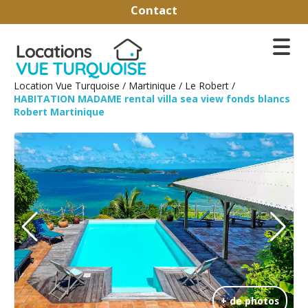
Contact
Location Vue Turquoise
/
Martinique
/
Le Robert
/
HABITATION MADAME rental villa sea view fonds blancs
Robert Martinique
+ de photos