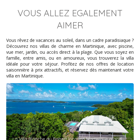
petite voiture. Dernière maison de la route, c'est
extrêmement calme , on se sent chez soi. Je vous la
VOUS ALLEZ EGALEMENT
recommande sans hésiter.
AIMER
SIMONET - February 2021
Vous rêvez de vacances au soleil, dans un cadre paradisiaque ?
Découvrez nos villas de charme en Martinique, avec piscine,
vue mer, jardin, ou accès direct à la plage. Que vous soyez en
Villa agréable bien ventilée dans un écrin de verdure face
famille, entre amis, ou en amoureux, vous trouverez la villa
aux fonds blancs du Robert. Cadre idyllique comme sur
idéale pour votre séjour. Profitez de nos offres de location
les photos. Merci pour ce magnifique séjour. Piscine
saisonnière à prix attractifs, et réservez dès maintenant votre
7m*4m et 1m20 de profondeur, idéale pour nager et
villa en Martinique.
pour les jeux d’eau. Zéro moustique!!!! Pour l'accès à la
villa, un véhicule SUV suffit (pas besoin d'un 4x4). La villa
est très bien équipée, de quoi satisfaire toutes les envies
(plancha, hamac, jumelles, etc...)
Thierry R. - January 2021
Tout est parfait
La Villa Blanche du Robert location Martinique grand