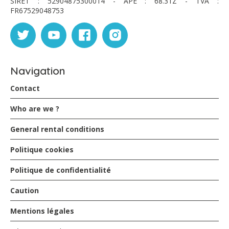
SIRET : 52904875300014 - APE : 68.31Z - TVA :
Seul bémol qui n'est pas lié à la maison, la commune du
FR67529048753
Robert n'est pas très vivante (peu de restaurants ou de
bars animés) mais permet de rayonner facilement dans
la Martinique
Navigation
reber - March 2016
Contact
endroit super. vue magnifique, maison très agréable.
Who are we ?
accueil très agréable et disponibilité.
Prévoir 4x4 pour le chemin d'accès ( le trajet vaut le
General rental conditions
coup).
on espère revenir
Politique cookies
Politique de confidentialité
Lamarque - March 2015
Caution
Une semaine enchanteresse, toute la famille a adoré, la
Mentions légales
maison, le lieux, la vue, l'accueil ....trop hâte de revenir !!