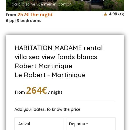
Nous sommes au paradis
parc piscine vue mer et ponton
257€ the night
4.98
from
(17)
6 ppl 3 bedrooms
Verneyre - February 2020
Très bien . Accueil, confort, situation .
HABITATION MADAME rental
villa sea view fonds blancs
BERAHA - December 2018
Robert Martinique
Le Robert - Martinique
Maison de rêve, vue magnifique, accueil sympathique et
chaleureux. Tout est parfait ! Nous reviendrons
264€
sûrement.
from
/ night
Emilie - May 2018
Add your dates, to know the price
Magnifique maison avec une vue digne des plus belles
cartes postales.