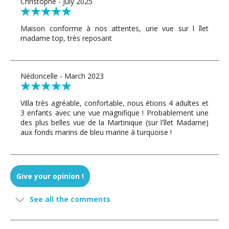
Christophe - July 2025
Maison conforme à nos attentes, une vue sur l îlet
madame top, très reposant
Nédoncelle - March 2023
Villa très agréable, confortable, nous étions 4 adultes et
3 enfants avec une vue magnifique ! Probablement une
des plus belles vue de la Martinique (sur l'îlet Madame)
aux fonds marins de bleu marine à turquoise !
Guylaine Provencher - January 2023
Give your opinion !
Magnifique maison avec une vue incroyable, le
See all the comments
propriétaire Alain est d'une grande gentillesse et
toujours prêt pour aider, il ne manque de rien dans la
maison et la route se fait quand même bien avec une