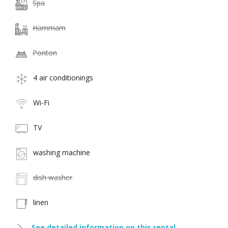
Spa
Hammam
Ponton
4 air conditionings
Wi-Fi
TV
washing machine
dish washer
linen
See detailed information on this rental