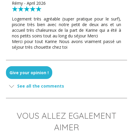
Rémy - April 2026
Logement très agréable (super pratique pour le surf),
piscine très bien avec notre petit de deux ans et un
accueil très chaleureux de la part de Karine qui a été à
nos petits soins tout au long du séjour Merci
Merci pour tout Karine Nous avons vraiment passé un
séjour très chouette chez toi
SIMONE - March 2026
Give your opinion !
Karine hat uns persönlich und sehr freundlich
See all the comments
empfangen. Der Außenbereich der Wohnung mit der
Küche war sehr geräumig und hatte einen wundervollen
Blick aufs Meer. Genau wie wir es uns gewünscht haben!
Die Umgebung ist ruhig, in wenigen Minuten ist man am
Strand und kann von dort durch den Wald wandern und
VOUS ALLEZ EGALEMENT
die Natur der Halbinsel erkunden. Ein Mietwagen ist -wie
fast überall auf Martinique- unbedingt erforderlich.
AIMER
Karine nous a accueillis personnellement et très