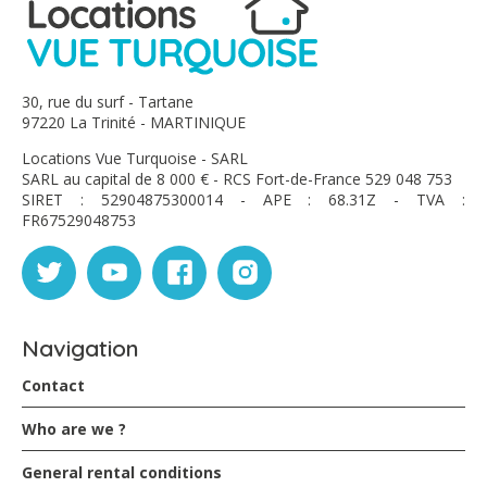
avec grand plaisir????.
Sylvie et Serge
30, rue du surf - Tartane
Miguel - September 2025
97220 La Trinité - MARTINIQUE
Locations Vue Turquoise - SARL
Nous avons passé un agréable séjour à Vue turquoise
SARL au capital de 8 000 € - RCS Fort-de-France 529 048 753
dans un cadre vraiment magnifique. Nous avons
SIRET : 52904875300014 - APE : 68.31Z - TVA :
divinement été accueillis par Martine qui nous a de suite
FR67529048753
mise à l'aise. Ce concept de location nous a permis
d'être vraiment très à l'aise. Les locaux d'une propreté
irréprochable est à signaler. Proche des premières
plages, celle des surfeurs notamment permet de s'y
rendre à pieds. J'ai pu également effectuer la magnifique
randonnée de la presqu'île de la Caravelle en partant
Navigation
directement de la maison. Je remercie Jean-Marc et
Karine sans oublier Martine de nous avoir rendu le
Contact
séjour très agréable.
Je conseille vivement cette location. Nous espérons
Who are we ?
revenir dans 2 ans. Merci
General rental conditions