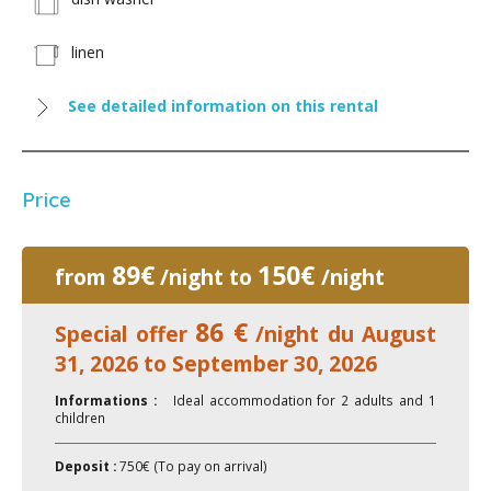
linen
See detailed information on this rental
Price
89€
150€
from
/night to
/night
86 €
Special offer
/night du August
31, 2026 to September 30, 2026
Informations :
Ideal accommodation for 2 adults and 1
children
Deposit :
750€ (To pay on arrival)