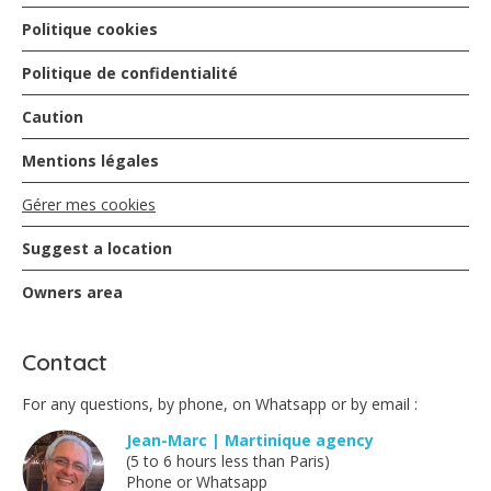
Politique cookies
Ludovic - May 2025
Politique de confidentialité
Nous avons séjourné dans ce petit coin de paradis !
Caution
Appartement conformes au descriptif ! Nous vous
remercions pour la gentille petite attention, sur l apéro
de bien venu accompagné d’un excellent punche
Mentions légales
planteurs et de ces délicieux petits acras Encore un
grand merci pour tout !
Gérer mes cookies
Suggest a location
Thierry Lamant - May 2025
Owners area
Magnifique séjour, très agréable et au calme, à
Contact
proximité de la belle plage du surf (même si nous ne
sommes pas surfeurs) et d’autres belle plages. Superbes
balades à proximité, dont la caravelle accessible à pieds,
For any questions, by phone, on Whatsapp or by email :
et très grand plaisir de suivre le coucher de soleil depuis
Jean-Marc | Martinique agency
la petite piscine après les activités du jour. Ressourçant.
(5 to 6 hours less than Paris)
Hôte réactif à nos demandes et très sympathique. On
Phone or Whatsapp
recommande.