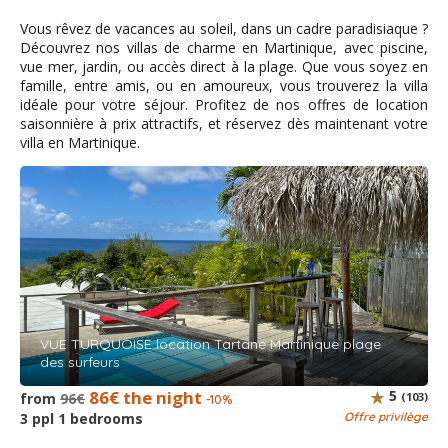
chaleureusement. L'espace extérieur de l'appartement,
avec la cuisine, était très spacieux et offrait une vue
Vous rêvez de vacances au soleil, dans un cadre paradisiaque ?
magnifique sur la mer. Exactement comme nous l'avions
Découvrez nos villas de charme en Martinique, avec piscine,
souhaité ! Le quartier est calme ; en quelques minutes,
vue mer, jardin, ou accès direct à la plage. Que vous soyez en
on est à la plage, d'où l'on peut se promener dans la
famille, entre amis, ou en amoureux, vous trouverez la villa
forêt et découvrir la nature de la presqu'île. Une voiture
idéale pour votre séjour. Profitez de nos offres de location
de location est indispensable, comme presque partout
saisonnière à prix attractifs, et réservez dès maintenant votre
en Martinique.
villa en Martinique.
Amélie - March 2026
Logement en pleine nature très confortable. La vue est
magnifique. Tout s’est très bien passé. Merci à Karine
pour sa disponibilité et ses indications. Nous vous
recommandons ce logement sans hésiter.
VUE TURQUOISE location Tartane Martinique plage
des surfeurs
86€ the night
5
from
96€
(103)
Hugues Rousseau - March 2026
-10%
3 ppl 1 bedrooms
Offre privilège