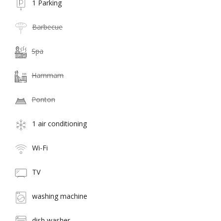
1 Parking
Barbecue
Spa
Hammam
Ponton
1 air conditioning
Wi-Fi
TV
washing machine
dish washer