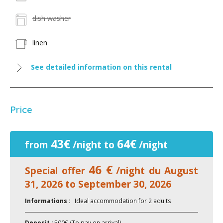
dish washer
linen
See detailed information on this rental
Price
43€
64€
from
/night to
/night
46 €
Special offer
/night du August
31, 2026 to September 30, 2026
Informations :
Ideal accommodation for 2 adults
Deposit :
500€ (To pay on arrival)