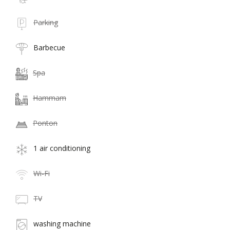
Parking
Barbecue
Spa
Hammam
Ponton
1 air conditioning
Wi-Fi
TV
washing machine