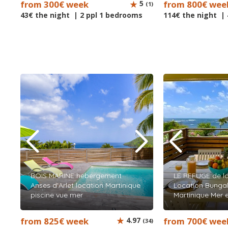
from 300€ week
5
from 800€ wee
(1)
43€ the night | 2 ppl 1 bedrooms
114€ the night |
BOIS MARINE hébergement
LE REFUGE de l
Anses d'Arlet location Martinique
Location Bunga
piscine vue mer
Martinique Mer 
from 825€ week
4.97
from 700€ wee
(34)