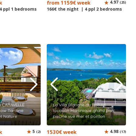
k
from 1159€ week
4.97
(25)
 4 ppl 1 bedrooms
166€ the night | 4 ppl 2 bedrooms
a CARAVELLE
La Villa Blanche du Robert
low Tartane
location Martinique grand parc
et Nature
piscine vue mer et ponton
k
5
1530€ week
4.98
(2)
(17)