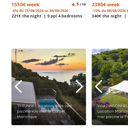
1550€ week
5
2380€ week
(16)
-6% du 31/08/2026 to 30/09/2026
-15% du 08/08/2026 
221€ the night | 9 ppl 4 bedrooms
340€ the night |
TI SUNSET location Belle villa
Villa PINSONNEL
piscine vue mer le Carbet
Location Martin
Martinique
mer piscine le F