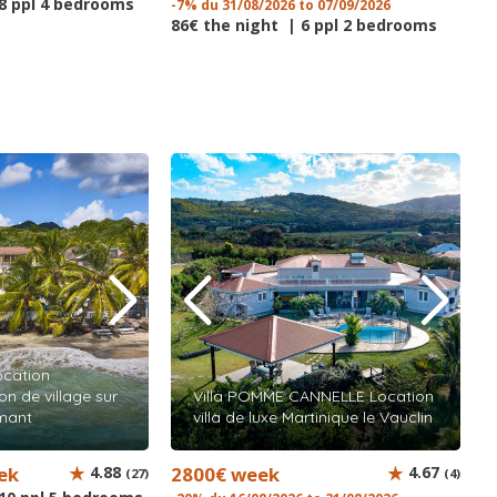
 8 ppl 4 bedrooms
-7% du 31/08/2026 to 07/09/2026
86€ the night | 6 ppl 2 bedrooms
ocation
n de village sur
Villa POMME CANNELLE Location
amant
villa de luxe Martinique le Vauclin
ek
4.88
2800€ week
4.67
(27)
(4)