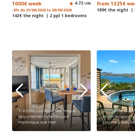
1000€ week
4.72
from 1325€ we
(38)
189€ the night |
-9% du 31/08/2026 to 30/09/2026
143€ the night | 2 ppl 1 bedrooms
Ti KOHA Location Martinique
Bungalow VUES 
appartement Sainte Luce
Marin location v
Martinique vue mer
piscine 2 perso