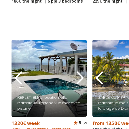
186€ the night | 6 ppl 3 bedrooms
229€ the night |
REFLET BLEU location villa
SABLE de MER l
Martinique Tartane vue mer avec
Martinique maiso
piscine
la plage du Di
1320€ week
5
from 1350€ we
(2)