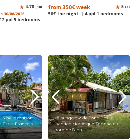
4.78
from 350€ week
5
(18)
(1)
50€ the night | 4 ppl 1 bedrooms
to 30/08/2026
 12 ppl 5 bedrooms
IS belle maison
Le bungalow de Fond Basile
 Est le François
location Martinique Tartane au
bord de l’eau