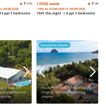
5
1350€ week
5
(17)
(3)
to 30/08/2026
-10% du 31/08/2026 to 30/09/2026
 12 ppl 3 bedrooms
193€ the night | 6 ppl 3 bedrooms
Annulation flexible
LE le Cap Est
VILLAS MACATAS location sur la
ique superbe vue
plage le Diamant Martinique
rançois
charme