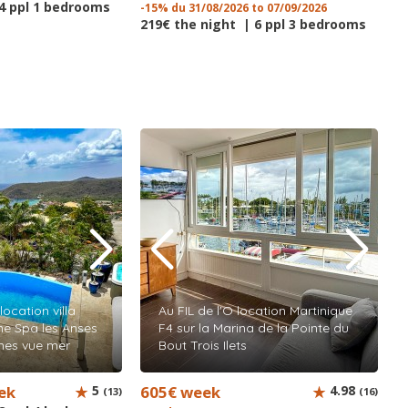
 4 ppl 1 bedrooms
-15% du 31/08/2026 to 07/09/2026
219€ the night | 6 ppl 3 bedrooms
cation villa
Au FIL de l'O location Martinique
ne Spa les Anses
F4 sur la Marina de la Pointe du
nnes vue mer
Bout Trois Ilets
ek
5
605€ week
4.98
(13)
(16)