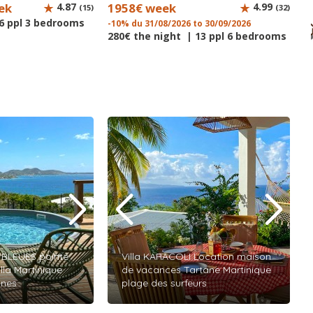
ek
4.87
1958€ week
4.99
(15)
(32)
 6 ppl 3 bedrooms
-10% du 31/08/2026 to 30/09/2026
280€ the night | 13 ppl 6 bedrooms
BLEUES pointe
Villa KARACOLI Location maison
illa Martinique
de vacances Tartane Martinique
nnes
plage des surfeurs