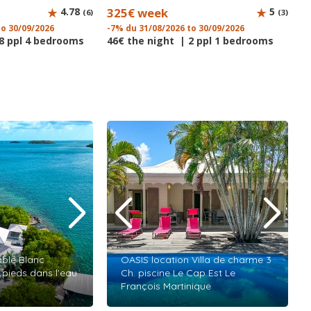
4.78
325€ week
5
(6)
(3)
to 30/09/2026
-7% du 31/08/2026 to 30/09/2026
 8 ppl 4 bedrooms
46€ the night | 2 ppl 1 bedrooms
able Blanc
OASIS location Villa de charme 3
 pieds dans l'eau
Ch. piscine Le Cap Est Le
François Martinique