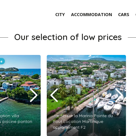
CITY
ACCOMMODATION
CARS
Our selection of low prices
le
tion villa
Jardin sur la Marina Pointe du
ts piscine ponton
Bout Location Martinique
appartement F2