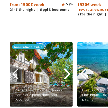
from 1500€ week
5
1530€ week
(3)
214€ the night | 6 ppl 3 bedrooms
-10% du 31/08/2026 
219€ the night |
Annulation flexible
MACATA Location villa Diamant
Location Villa S
Martinique pieds dans l'eau
Martinique LUXE
vacances
piscine