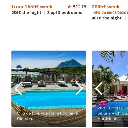
from 1650€ week
4.95
2805€ week
(7)
236€ the night | 8 ppl 3 bedrooms
-15% du 08/08/2026 
401€ the night |
Villa GRAND OAS
Villa de luxe Vue sur le Rocher le
piscine 4 Ch Cap
Diamant
Martinique