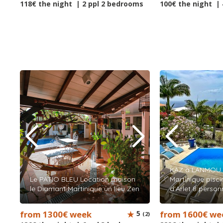
118€ the night | 2 ppl 2 bedrooms
100€ the night |
KAZ à LANMOU lo
Le PATIO BLEU Location maison
Martinique pisci
le Diamant Martinique un lieu Zen
d'Arlet 8 perso
from 1300€ week
5
from 1600€ we
(2)