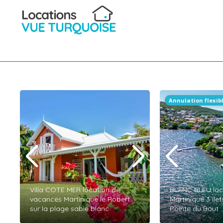
Annulation flexib
Villa COTE MER location de
BLANC BLEU loca
vacances Martinique le Robert
Martinique 3 ile
sur la plage sable blanc
Pointe du Bout