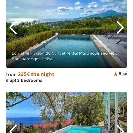
La Petite Maison du Carbet rental Martinique sea view
and Montagne Pelée
235€ the night
5
from
(4)
6 ppl 3 bedrooms