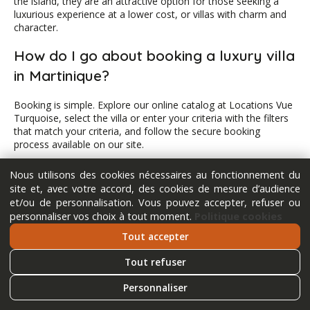
the island, they are an attractive option for those seeking a
luxurious experience at a lower cost, or villas with charm and
character.
How do I go about booking a luxury villa
in Martinique?
Booking is simple. Explore our online catalog at Locations Vue
Turquoise, select the villa or enter your criteria with the filters
that match your criteria, and follow the secure booking
process available on our site.
What luxury concierge services are
Nous utilisons des cookies nécessaires au fonctionnement du
site et, avec votre accord, des cookies de mesure d’audience
available?
et/ou de personnalisation. Vous pouvez accepter, refuser ou
personnaliser vos choix à tout moment.
Politique cookies
We recommend a range of luxury concierge services, including
transfers, meal preparation, personalized excursions, and
Tout accepter
other tailor-made services to make your stay even more
memorable.
Tout refuser
When is the best time to rent a villa in
Personnaliser
Martinique?